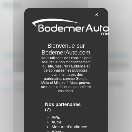
Message
X
Masquer le ba
Nous utilisons des cookies pour
assurer le bon fonctionnement
J’ai lu et accepte la politique de confidentialité En savoir plus
du site, mesurer l’audience et
personnaliser les publicités,
sur la
politique de confidentialité
notamment avec des
partenaires comme Google,
J'accepte de recevoir par email ou SMS des informations
Meta et Microsoft. Vous pouvez
accepter, refuser ou paramétrer
commerciales de la part de BodemerAuto
vos choix.
Nos partenaires
Envoyer
(7)
APIs
Autre
Mesure d'audience
Régies