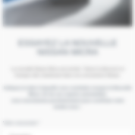
ESSAYEZ LA NOUVELLE
NISSAN MICRA
La nouvelle Nissan Micra est arrivée ! Venez la découvrir et
l’essayer dès maintenant dans nos concessions Nissan.
Indiquez la date à laquelle vous souhaitez essayer la Nouvelle
Micra. Un de nos experts automobiles
vous recontactera prochainement pour confirmer votre
rendez-vous :
Votre concession *