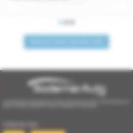
Toutes les offres Véhicules neufs
1er Distributeur Automobile de l’Ouest | 38 points de vente | 3 000 véhicules en
stock | Livraison partout en France | Satisfait ou remboursé
Contactez-nous