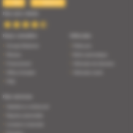
Mail
Téléphone
Nos avis clients
Nous connaître
Véhicules
Groupe Bodemer
Petits prix
Réseau
Boîte automatique
Financement
Véhicules de direction
Offres d'emploi
Véhicules neufs
FAQ
Nos services
Satisfait ou remboursé
Reprise automobile
Livraison à domicile